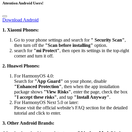
Attention Android Users!
Download Android
1. Xiaomi Phones:
Go to your phone settings and search for
" Security Scan"
,
then turn off the
"Scan before installing"
option.
search for
"mi Protect"
, then open its settings in the top-right
corner and turn it off.
2. Huawei Phones:
For HarmonyOS 4.0:
Search for
"App Guard"
on your phone, disable
"Enhanced Protection"
, then when the app installation
package shows
"View Risks"
, enter the page, check the box
"I accept these risks"
, and tap
"Install Anyway"
.
For HarmonyOS Next 5.0 or later:
Please visit the official website’s FAQ section for the detailed
tutorial and click to enter.
3. Other Android Brands: