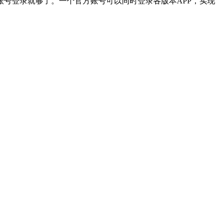
啊哈加速器官方账号登录就够了。一个官方账号可以同时登录各版本APP，实现